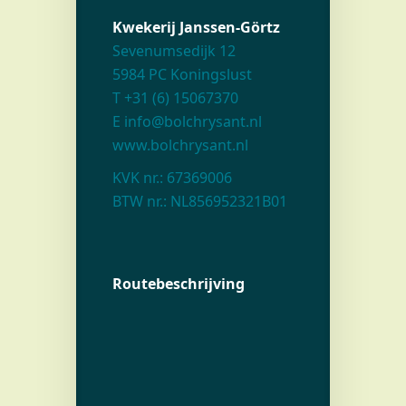
Kwekerij Janssen-Görtz
Sevenumsedijk 12
5984 PC Koningslust
T +31 (6) 15067370
E info@bolchrysant.nl
www.bolchrysant.nl
KVK nr.: 67369006
BTW nr.: NL856952321B01
Routebeschrijving