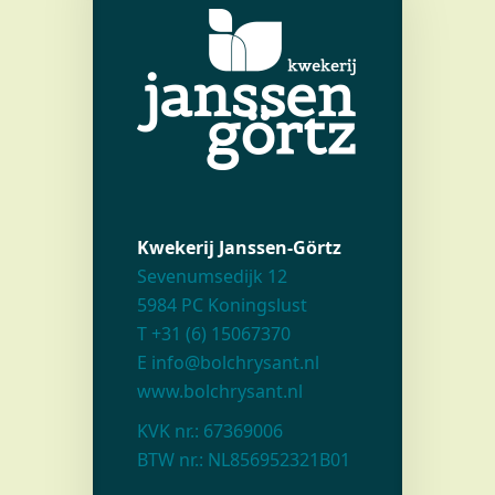
Kwekerij Janssen-Görtz
Sevenumsedijk 12
5984 PC Koningslust
T +31 (6) 15067370
E info@bolchrysant.nl
www.bolchrysant.nl
KVK nr.: 67369006
BTW nr.: NL856952321B01