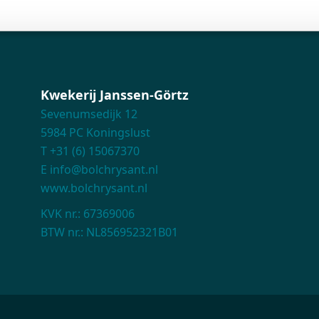
Kwekerij Janssen-Görtz
Sevenumsedijk 12
5984 PC Koningslust
T +31 (6) 15067370
E info@bolchrysant.nl
www.bolchrysant.nl
KVK nr.: 67369006
BTW nr.: NL856952321B01